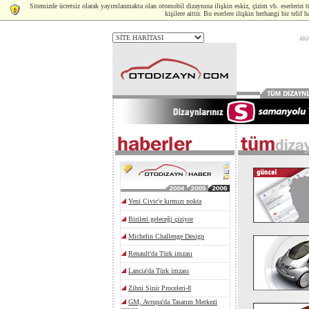
Sitemizde ücretsiz olarak yayımlanmakta olan otomobil dizaynına ilişkin eskiz, çizim vb. eserlerin t
kişilere aittir. Bu eserlere ilişkin herhangi bir tel