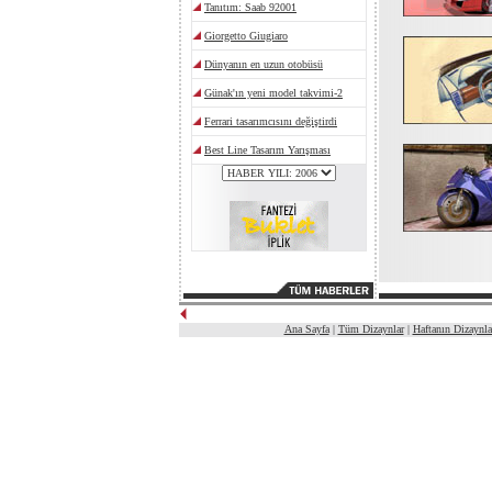
Ana Sayfa
|
Tüm Dizaynlar
|
Haftanın Dizaynla
.